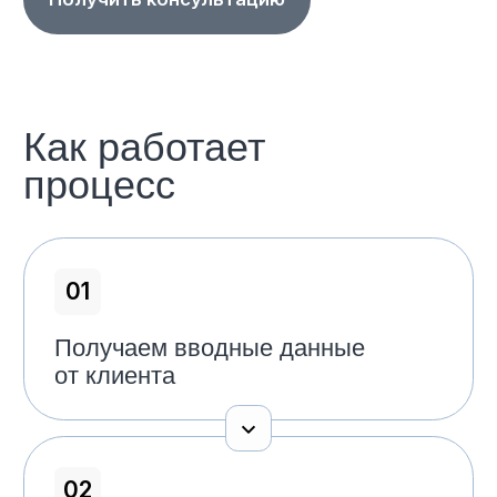
01
Подробный отчёт
С перечнем найденных активов,
их статуса и подтверждающих
документов — готов к использованию
в переговорах или суде.
02
Чёткая стратегия действий
Пошаговый план: взыскание, арест
имущества, подача иска, переговоры —
с учётом юридических и деловых рисков.
03
Минимизация рисков