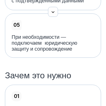
10+ лет практики в арбитражных
и коммерческих спорах
Международная экспертиза — знаем,
как действовать в разных правовых
системах
Работаем с кейсами от 1 млн ₽ и выше
— берёмся за задачи, где важен
результат и цена ошибки высока
Надёжные партнёры за границей —
собственная проверенная сеть
Полный цикл сопровождения —
от розыска активов до их возврата
и юридической защиты
Нужна консультация
Доверьте нам свои