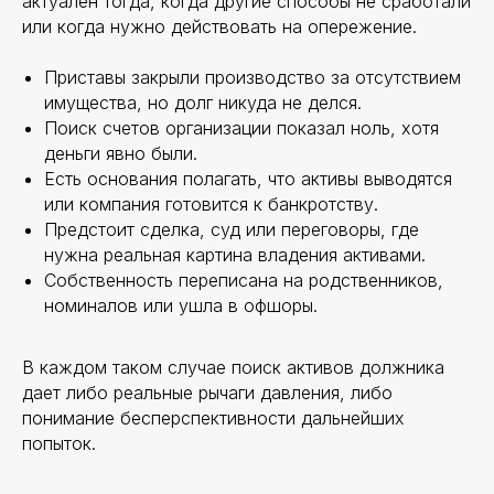
актуален тогда, когда другие способы не сработали
НАВИГАЦИЯ
или когда нужно действовать на опережение.
О компании
Стоимость
Приставы закрыли производство за отсутствием
Блог
имущества, но долг никуда не делся.
Кейсы
Поиск счетов организации показал ноль, хотя
Контакты
деньги явно были.
Есть основания полагать, что активы выводятся
УСЛУГИ ДЛЯ БИЗНЕСА
или компания готовится к банкротству.
Правовая упаковка
Предстоит сделка, суд или переговоры, где
Абонентское обслуживание
нужна реальная картина владения активами.
Юридический дизайн документов
Собственность переписана на родственников,
Интеллектуальная собственность
номиналов или ушла в офшоры.
Международный консалтинг
Судебное сопровождение
В каждом таком случае поиск активов должника
Взыскание долгов
дает либо реальные рычаги давления, либо
Поиск активов
понимание бесперспективности дальнейших
Медиация
попыток.
Бонкротство
Споры с налоговыми органами