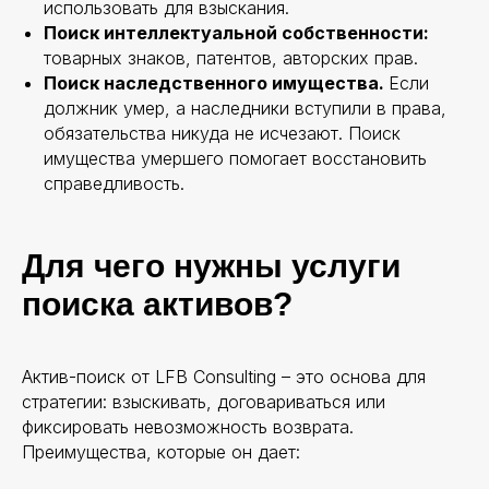
использовать для взыскания.
Подписывайтесь на наш Telegram-канал:
юридическая аналитика, кейсы, правовые
Поиск интеллектуальной собственности:
разборы и практические решения — для
бизнеса и частных клиентов
товарных знаков, патентов, авторских прав.
Поиск наследственного имущества.
Если
Подписаться на канал
должник умер, а наследники вступили в права,
обязательства никуда не исчезают. Поиск
имущества умершего помогает восстановить
справедливость.
Политика конфиденциальности
Согласие на обработку персональных данных
Ревизиты
Для чего нужны услуги
поиска активов?
Актив-поиск от LFB Consulting – это основа для
стратегии: взыскивать, договариваться или
фиксировать невозможность возврата.
Преимущества, которые он дает: