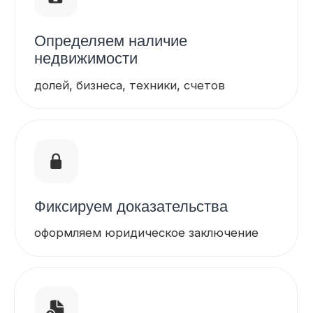
Как работает
процесс
01
Получаем вводные данные
от клиента
02
Формируем стратегию поиска —
с учётом целей и юрисдикций