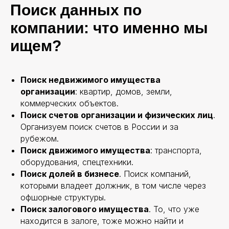
Регистрация компаний в РФ
Поиск данных по
для китайских учредителей
компании: что именно мы
Юридический аудит
Защита активов
ищем?
бенефициаров
УСЛУГИ ДЛЯ ГРАЖДАН
Поиск недвижимого имущества
Уголовные и гражданские споры
организации
: квартир, домов, земли,
Управление активами и капиталом
коммерческих объектов.
Кредитные споры
Поиск счетов организации и физических лиц
.
Поиск активов
Организуем поиск счетов в России и за
Банкротство физлиц
рубежом.
Медиация в конфликтах
Поиск движимого имущества
: транспорта,
оборудования, спецтехники.
Телефон
Поиск долей в бизнесе
. Поиск компаний,
+7 (495) 960-25-10
+7 (968) 598-18-17
которыми владеет должник, в том числе через
офшорные структуры.
Написать менеджеру
Поиск залогового имущества
. То, что уже
Telegram
WhatsApp
находится в залоге, тоже можно найти и