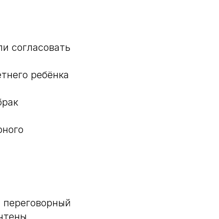
ли согласовать
тнего ребёнка
брак
рного
 переговорный
чтены.