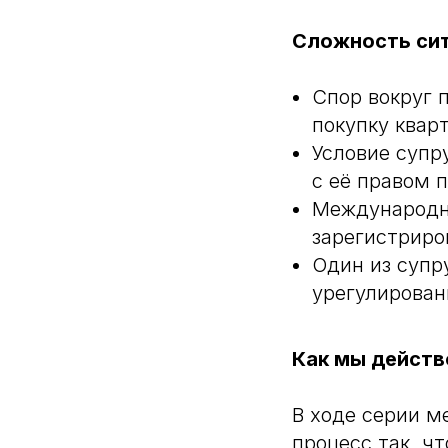
Сложность си
Спор вокруг 
покупку квар
Условие супр
с её правом 
Международны
зарегистриро
Один из супр
урегулирован
Как мы действ
В ходе серии 
процесс так, ч