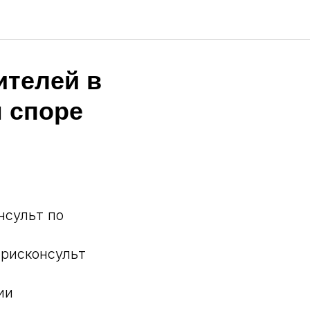
ителей в
 споре
нсульт по
юрисконсульт
ии