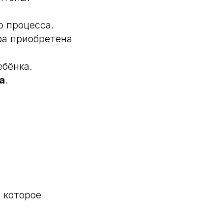
о процесса.
ра приобретена
ебёнка.
а
.
 которое