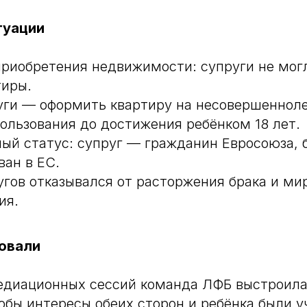
туации
приобретения недвижимости: супруги не мог
тиры.
уги — оформить квартиру на несовершенноле
пользования до достижения ребёнком 18 лет.
й статус: супруг — гражданин Евросоюза, 
ван в ЕС.
угов отказывался от расторжения брака и ми
ия.
овали
медиационных сессий команда ЛФБ выстроила
тобы интересы обеих сторон и ребёнка были у